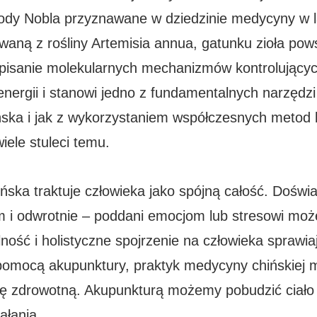
ody Nobla przyznawane w dziedzinie medycyny w l
owaną z rośliny Artemisia annua, gatunku zioła p
opisanie molekularnych mechanizmów kontrolujący
energii i stanowi jedno z fundamentalnych narzędzi 
ska i jak z wykorzystaniem współczesnych metod
iele stuleci temu.
ska traktuje człowieka jako spójną całość. Doświa
m i odwrotnie – poddani emocjom lub stresowi mo
lność i holistyczne spojrzenie na człowieka spraw
pomocą akupunktury, praktyk medycyny chińskiej 
 zdrowotną. Akupunkturą możemy pobudzić ciało d
ałania.