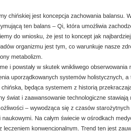
y chińskiej jest koncepcja zachowania balansu. 
rzymującą ten balans – Qi, która umożliwia zachod
emy do wniosku, że jest to koncept jak najbardzie
adów organizmu jest tym, co warunkuje nasze zdro
ażony metabolizm.
me i powstały w skutek wnikliwego obserwowania n
enia uporządkowanych systemów holistycznych, a t
hińska, będąca systemem z historią przekraczającą 
ny świat i zaawansowanie technologiczne stawiają
możliwości – wywodząca się z czasów starożytnych
naukowymi. Na całym świecie w ośrodkach medycz
 z leczeniem konwencjonalnym. Trend ten jest zau