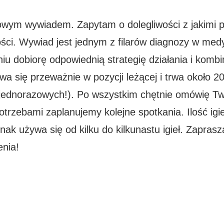
owym wywiadem. Zapytam o dolegliwości z jakimi pr
ści. Wywiad jest jednym z filarów diagnozy w medyc
niu dobiorę odpowiednią strategię działania i kom
a się przeważnie w pozycji leżącej i trwa około 20
, jednorazowych!). Po wszystkim chętnie omówię Two
otrzebami zaplanujemy kolejne spotkania. Ilość igie
dnak używa się od kilku do kilkunastu igieł. Zapra
enia!