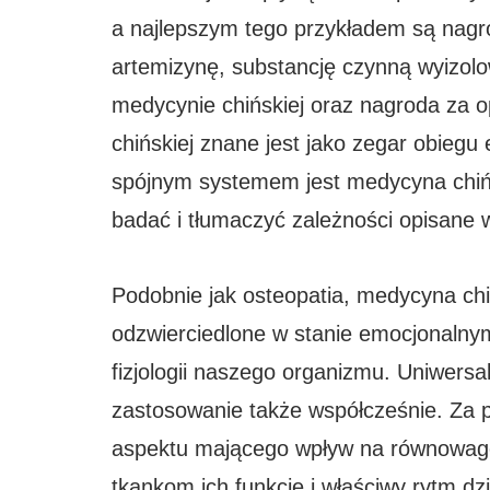
a najlepszym tego przykładem są nagr
artemizynę, substancję czynną wyizol
medycynie chińskiej oraz nagroda za 
chińskiej znane jest jako zegar obiegu 
spójnym systemem jest medycyna chiń
badać i tłumaczyć zależności opisane w
Podobnie jak osteopatia, medycyna chiń
odzwierciedlone w stanie emocjonalny
fizjologii naszego organizmu. Uniwersa
zastosowanie także współcześnie. Za 
aspektu mającego wpływ na równowagę
tkankom ich funkcję i właściwy rytm dzi