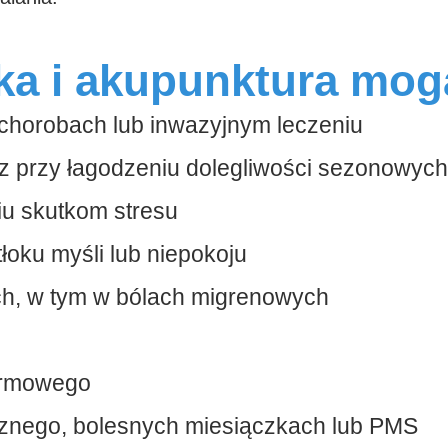
ka i akupunktura mog
 chorobach lub inwazyjnym leczeniu
z przy łagodzeniu dolegliwości sezonowych
iu skutkom stresu
oku myśli lub niepokoju
ych, w tym w bólach migrenowych
karmowego
cznego, bolesnych miesiączkach lub PMS