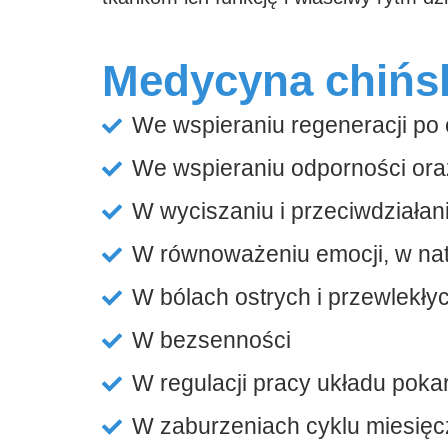
Medycyna chińs
We wspieraniu regeneracji po
We wspieraniu odporności ora
W wyciszaniu i przeciwdziałan
W równoważeniu emocji, w natł
W bólach ostrych i przewlekł
W bezsenności
W regulacji pracy układu po
W zaburzeniach cyklu miesię