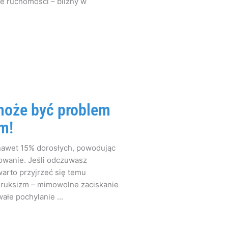
ie ruchomości – blizny w
 może być problem
m!
nawet 15% dorosłych, powodując
nowanie. Jeśli odczuwasz
warto przyjrzeć się temu
Bruksizm – mimowolne zaciskanie
ałe pochylanie ...