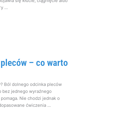
ojawia się kłucie, ciągnięcie albo
 ...
 pleców – co warto
? Ból dolnego odcinka pleców
lub bez jednego wyraźnego
 pomaga. Nie chodzi jednak o
dopasowane ćwiczenia ...