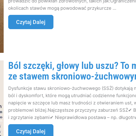
prowadzić do powikłań zdrowotnych, takich jak:Ograniczen
okolicach stawów mogą powodować przykurcze ...
Czytaj Dalej
Ból szczęki, głowy lub uszu? To
ze stawem skroniowo-żuchwowy
Dysfunkcje stawu skroniowo-żuchwowego (SSŻ) dotykają 
ból i dyskomfort, które mogą utrudniać codzienne funkcjo
napięcie w szczęce lub masz trudności z otwieraniem ust, 
problemowi bliżej.Najczęstsze przyczyny zaburzeń SSŻ✔ 
i zgrzytanie zębami✔ Nieprawidłowa postawa – np. długotrw
Czytaj Dalej