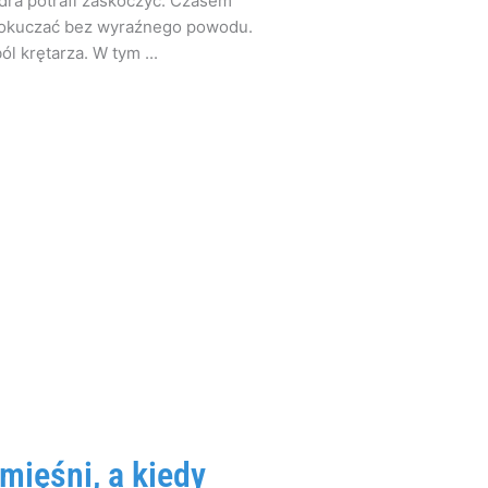
iodra potrafi zaskoczyć. Czasem
 dokuczać bez wyraźnego powodu.
ól krętarza. W tym ...
mięśni, a kiedy