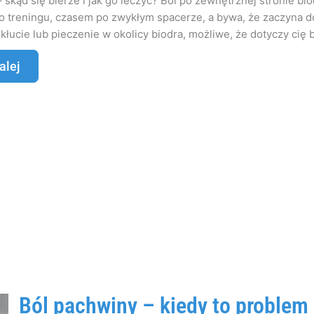
– skąd się bierze i jak go leczyć? Ból po zewnętrznej stronie b
po treningu, czasem po zwykłym spacerze, a bywa, że zaczyna
 kłucie lub pieczenie w okolicy biodra, możliwe, że dotyczy cię b
alej
Ból pachwiny – kiedy to problem 