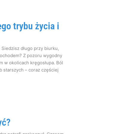
go trybu życia i
Siedzisz długo przy biurku,
amochodem? Z pozoru wygodny
m w okolicach kręgosłupa. Ból
starszych – coraz częściej
yć?