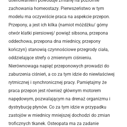
utlenowaniem powoduje zmianę na poziomie
zachowania homeostazy. Pierwszeństwo w tym
modelu ma oczywiście praca na aspekcie przepon.
Przepony, a jest ich kilka (namiot móżdżku/ górny
otwór klatki piersiowej/ powięź sibsona, przepona
oddechowa, przepona dna miednicy, przepony
kończyn) stanowią czynnościowe przegrody ciała,
oddzielające strefy o zmiennym ciśnieniu.
Nierównowaga napięć przeponowych prowadzi do
zaburzenia ciśnień, a co za tym idzie do niewłaściwej
rytmicznej i synchronicznej pracy. Pamiętajmy że
praca przepon jest również głównym motorem
napędowym, pozwalającym na drenaż organizmu i
dystrybucję płynów. Co za tym idzie w przypadku
zastojów w miednicy mniejszej dochodzi do zmian
troficznych tkanek. Osteopata ma za zadanie