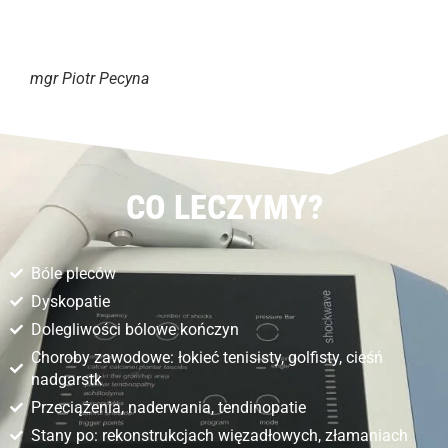
mgr Piotr Pecyna
CO LECZYMY?
Bóle pleców
Dyskopatie
Dolegliwości bólowe kończyn
Choroby zawodowe: łokieć tenisisty, golfisty, cieśń
nadgarstk
Przeciążenia, naderwania, tendinopatie
Stany po: rekonstrukcjach więzadłowych, złamaniach