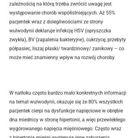
zależnością na którą trzeba zwrócić uwagę jest
występowanie chorób współistniejących. Aż 55%
pacjentek wraz z dolegliwościami ze strony
wulwodynii deklaruje infekcję HSV (opryszczka
zwykła), BV (zapalenia bakteryjne), cukrzycę, przebyty
półpasiec, liszaj płaski/ twardzinowy/ zanikowy – co
może mieć znamienny wpływ na rozwój choroby.
W natłoku często bardzo mało konkretnych informacji
na temat wulwodynii, okazuje się że 80% wszystkich
pacjentek cierpi na dysfunkcje napięciowe w obrębie
dna miednicy w stronę hipertonii, a więc przewlekłego
wygórowanego napięcia mięśniowego. Często wraz
z hipertonią mięśni występują inne zaburzenia