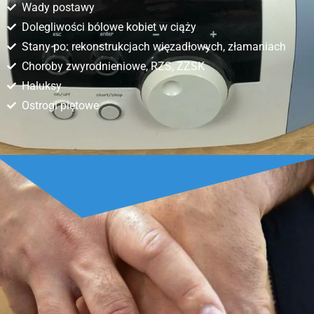
Wady postawy
Dolegliwości bólowe kobiet w ciąży
Stany po: rekonstrukcjach więzadłowych, złamaniach
Choroby zwyrodnieniowe, RZS, ZZSK
Haluksy
Ostrogi piętowe