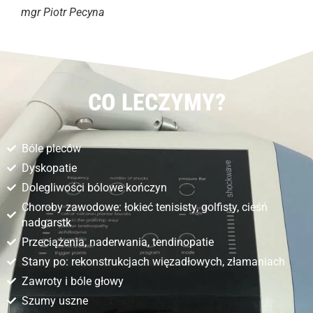
mgr Piotr Pecyna
CO LECZYMY?
Bóle pleców
Dyskopatie
Dolegliwości bólowe kończyn
Choroby zawodowe: łokieć tenisisty, golfisty, cieśń
nadgarstk
Przeciążenia, naderwania, tendinopatie
Stany po: rekonstrukcjach więzadłowych, złamaniach
Zawroty i bóle głowy
Szumy uszne